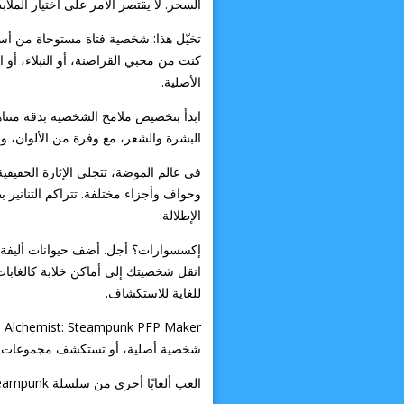
السحر. لا يقتصر الأمر على اختيار ال
تخيّل هذا: شخصية فتاة مستوحاة من أسل
كنت من محبي القراصنة، أو النبلاء، أو 
الأصلية.
ابدأ بتخصيص ملامح الشخصية بدقة متناهي
البشرة والشعر، مع وفرة من الألوان، 
في عالم الموضة، تتجلى الإثارة الحقيق
وحواف وأجزاء مختلفة. تتراكم التنانير ب
الإطلالة.
إكسسوارات؟ أجل. أضف حيوانات أليفة، و
انقل شخصيتك إلى أماكن خلابة كالغابات ا
للغاية للاستكشاف.
شخصية أصلية، أو تستكشف مجموعات أزي
العب ألعابًا أخرى من سلسلة Steampunk: