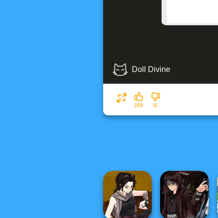
209
15