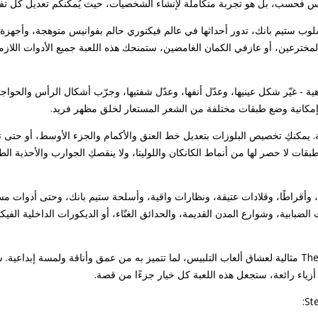
ملابس فحسب، بل هو تجربة متكاملة لإنشاء الشخصيات، حيث يُمكنكم تعديل كل ت
وب ستيم بانك، تدور أحداثها في عالم فيكتوري حالم بفوانيس متوهجة، وأجهزة 
المخترعين، أو عازفي الكمان الغامضين، ستمنحك هذه اللعبة جميع الأدوات اللا
ة - غيّر شكل عينيها، وعدّل أنفها، وعدّل شفتيها، وجرّب أشكال الرأس والحوا
وإمكانية وضع طبقات مختلفة من الشعر المستعار لخلق مظهر فريد.
ية. يمكنكِ تخصيص البلوزات بتعديل خط العنق والأكمام والجزء الأوسط، أو حتى
طبقات لا حصر لها من أنماط الكانكان واللوليتا، ولا ينقصكِ الجوارب والأحذية ال
أقراطًا، وقلادات عتيقة، ونظارات واقية، وأسلحة ستيم بانك، وحتى أدوات مس
لضبابية، وشوارع المدن القديمة، والحدائق الغنّاء، أو الديكورات الداخلية الفي
The Alchemist: Steampunk PFP Maker مثالية لعشاق ألعاب التلبيس، لما تتميز به من عمق وأناقة و
اء رائعة، ستجعل هذه اللعبة كل خيار جزءًا من قصة.