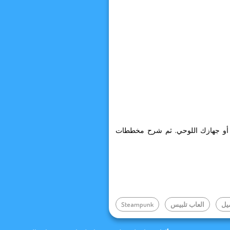
ي أو جهازك اللوحي. ثم شرح مخططات
يل
العاب تلبيس
Steampunk