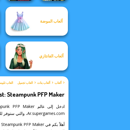
Manga Creator
ألعاب الموضة
Vampire Hunter
Dark Mage
P...
Creator
ألعاب الفانتازي
ألعاب
ألعاب بنات
العاب تجميل
العاب تلبي
st: Steampunk PFP Maker
Ar.supergames.com، والتي ستوفر لك ساعات من المرح والاسترخاء خلال يومك. جرب الآن واحدة من أفضل العاب تلبيس!
أهلاً بكم في The Alchemist: Steampunk PFP Maker، لعبة مميزة في عالم