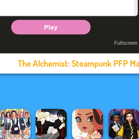
The Alchemist: Steampunk PFP M