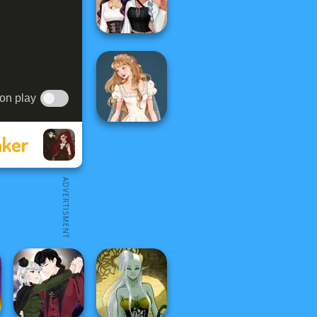
Wedding
Steampunk
Insta Princesses
aker
Wedding Dress
Design 2