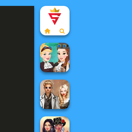
Steampunk
Princesses
Steampunk