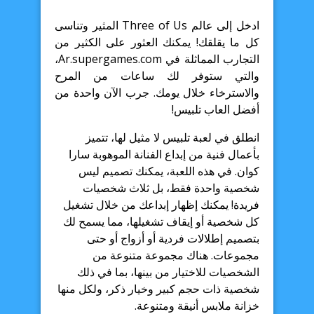
ادخل إلى عالم Three of Us المثير وتناسى
كل ما يقلقك! يمكنك العثور على الكثير من
التجارب المماثلة في Ar.supergames.com،
والتي ستوفر لك ساعات من المرح
والاسترخاء خلال يومك. جرب الآن واحدة من
أفضل العاب تلبيس!
انطلق في لعبة تلبيس لا مثيل لها، تتميز
بأعمال فنية من إبداع الفنانة الموهوبة سارا
كوان. في هذه اللعبة، يمكنك تصميم ليس
شخصية واحدة فقط، بل ثلاث شخصيات
فريدة! يمكنك إظهار إبداعك من خلال تشغيل
كل شخصية أو إيقاف تشغيلها، مما يسمح لك
بتصميم إطلالات فردية أو أزواج أو حتى
مجموعات. هناك مجموعة متنوعة من
الشخصيات للاختيار من بينها، بما في ذلك
شخصية ذات حجم كبير وخيار ذكر، ولكل منها
خزانة ملابس أنيقة ومتنوعة.