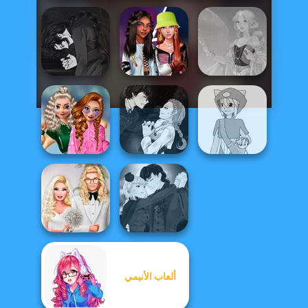
Manga Creator
Vampire Hunter
Fashionistas'
P...
Faceoff
Faithful Elf
School
Manga Creator
Popularity
Vampire Hunter
Pokemon Trainer
Challenge
P...
Creator v2
Manga Creator
ألعاب الأنيمي
Babs' Spring
Vampire Hunter
Wedding
P...