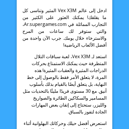
ادخل إلى عالم Vex X3M المثير وتناسى كل
ما يقلقك! يمكنك العثور على الكثير من
التجارب المماثلة في Ar.supergames.com،
والتي ستوفر لك ساعات من المرح
والاسترخاء خلال يومك. جرب الآن واحدة من
أفضل الألعاب الرياضية!
استعد لـ Vex X3M، لعبة سباقات التلال
المتطرفة حيث يمكنك الاستمتاع بحركات
الدراجات المثيرة والعقبات المثيرة! هذه
المرة، لا يتعلق الأمر فقط بالوصول إلى خط
النهاية، بل يتعلق أيضًا بالقيام بذلك بأسلوب
أنيق. مع 30 مستوى فريدًا مليئًا بالتحديات مثل
المسامير والسكاكين الطائرة والصواريخ
والليزر، ستحتاج إلى إتقان بعض المهارات
الجادة لتفوز بالسباق.
استعرض أفضل حيلك وحركاتك البهلوانية أثناء