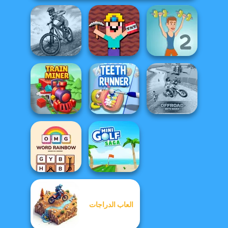
Noob Miner:
MX Offroad
Escape From
Master
Prison
Muscle Clicker 2
Offroad Moto
Train Miner
Teeth Runner
Mania
العاب الدراجات
OMG Word
Rainbow
Mini Golf Saga