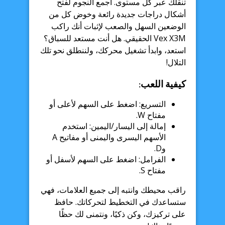
تنقلك عبر كل مستوى. اجمع النجوم لفتح
أشكال دراجات جديدة رائعة وخوض كل من
الوضعين السهل والصعب لإثبات أنك راكب
Vex X3M الحقيقي. هل أنت مستعد للسباق؟
استعد، وابدأ تشغيل محركك، ولننطلق نحو تلك
التلال!
كيفية اللعب:
التسريع: اضغط على السهم لأعلى أو
مفتاح W.
إمالة إلى اليسار/اليمين: استخدم
الأسهم اليسرى واليمنى أو مفاتيح A
وD.
الفرامل: اضغط على السهم لأسفل أو
مفتاح S.
راقب محيطك وانتبه إلى جميع العلامات، فهي
ستساعدك في التخطيط لتحركاتك. حافظ
على تركيزك، وكن ذكيًا، ونتمنى لك حظًا