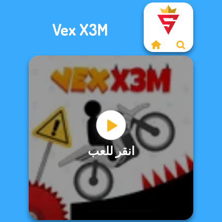
Vex X3M
انقر للعب