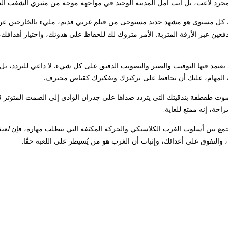
جرد لاعب، بل أنت أمل المدينة الوحيد في مواجهة موجة من مثيري الشغب الذي
الدقة عامل مهم. كل مستوى هو مشهد جديد مستوحى من فيلم غربي قديم، مليء بالخارجين 
دفعين عبر الأزقة المتربة. الأمر متروك لك للحفاظ على هدوئك، واختيار أهدافك،
يعتمد فيها التوقيت والصبر والتصويب الدقيق على كل شيء. لا داعي للتردد، بل س
بة المهام، عليك أن تحافظ على تركيزك وتفكيرك كقناص محترف.
وت طقطقة بندقيتك التي يتردد صداها على جدران الوادي إلى الصمت المتوتر قبل
احة، إنه ممتع للغاية.
تجمع بين أسلوب الغرب الكلاسيكي والحركة المكثفة التي تتطلب مهارة، فإن
لعب
، والتفوق على أعدائك، وإثبات أن الغرب هو من يُسيطر على اللعبة حقًا.