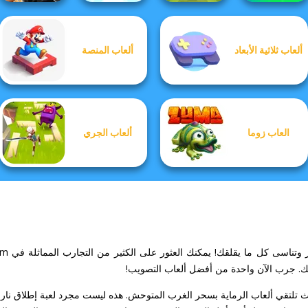
ألعاب ثلاثية الأبعاد
ألعاب المنصة
Sniper Combat
Football
Stick Duel: Battle
3D
Push The Colors
Superstars 2024
Hero
العاب زوما
ألعاب الجري
ك. جرب الآن واحدة من أفضل ألعاب التصويب!
بكم في عالم Western Sniper، حيث تلتقي ألعاب الرماية بسحر الغرب المتوحش. هذه ليست مجرد لعبة إ