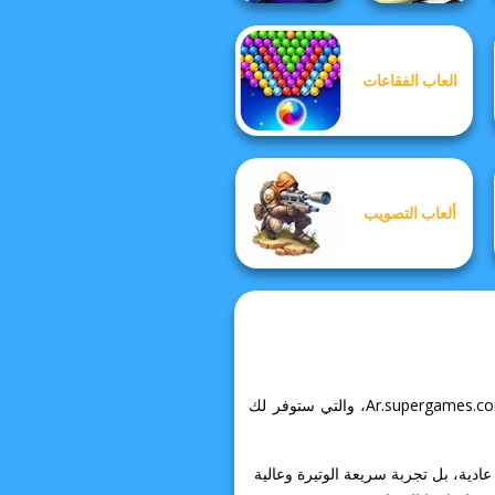
العاب الفقاعات
Cursed Dreams
Drag Race 3D
ألعاب التصويب
ادخل إلى عالم Western Sniper المثير وتناسى كل ما يقلقك! يمكنك العثور على الكثير من التجارب المماثلة في Ar.supergames.com، والتي ستوفر لك
طلاق نار عادية، بل تجربة سريعة الوتيرة وعالية