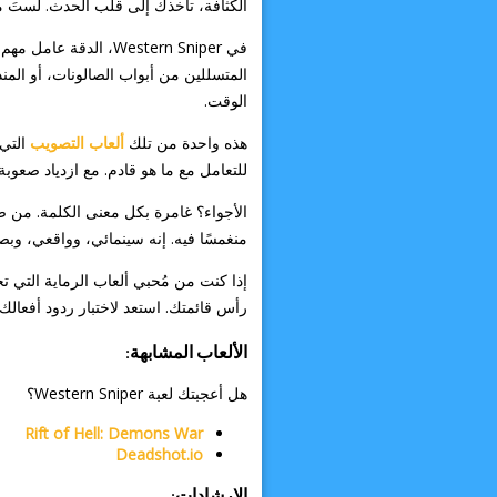
الكثافة، تأخذك إلى قلب الحدث. لستَ م
في Western Sniper، 
المتسللين من أبواب الصالونات، أو المن
الوقت.
هذه واحدة من تلك
ألعاب التصويب
التي 
للتعامل مع ما هو قادم. مع ازدياد صعو
الأجواء؟ غامرة بكل معنى الكلمة. من ص
منغمسًا فيه. إنه سينمائي، وواقعي، وبصر
إذا كنت من مُحبي ألعاب الرماية التي 
رأس قائمتك. استعد لاختبار ردود أفعالك
الألعاب المشابهة:
هل أعجبتك لعبة Western Sniper؟
Rift of Hell: Demons War
Deadshot.io
الإرشادات: