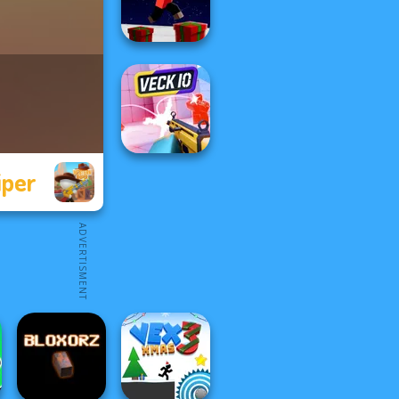
Balloon Match 3D
Parkour Block
Xmas Special
iper
Veck.io